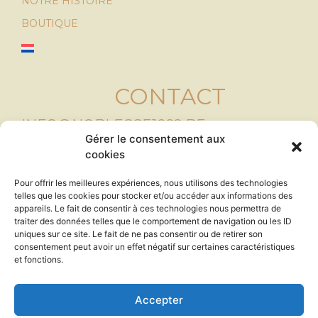
NOTRE HISTOIRE
BOUTIQUE
CONTACT
INFO@NOBLESSE1882.BE
Gérer le consentement aux
cookies
RUE DIEU LE GARDE, 10
B-4280 HANNUT
Pour offrir les meilleures expériences, nous utilisons des technologies
+32.495/70.76.37
telles que les cookies pour stocker et/ou accéder aux informations des
appareils. Le fait de consentir à ces technologies nous permettra de
TVA : BE0676743363
traiter des données telles que le comportement de navigation ou les ID
uniques sur ce site. Le fait de ne pas consentir ou de retirer son
consentement peut avoir un effet négatif sur certaines caractéristiques
et fonctions.
NEWSLETTER
Accepter
À VENIR