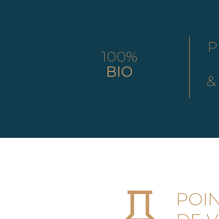
P
100%
BIO
&
POI