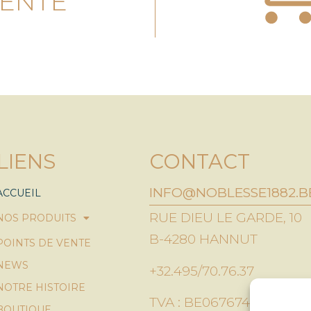
VENTE
LIENS
CONTACT
INFO@NOBLESSE1882.B
ACCUEIL
RUE DIEU LE GARDE, 10
NOS PRODUITS
B-4280 HANNUT
POINTS DE VENTE
NEWS
+32.495/70.76.37
NOTRE HISTOIRE
TVA : BE0676743363
BOUTIQUE